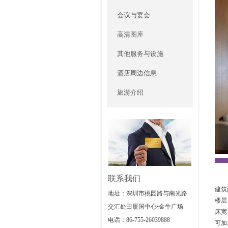
会议与宴会
高清图库
其他服务与设施
酒店周边信息
旅游介绍
联系我们
建筑
地址：深圳市桃园路与南光路
楼层：
交汇处田厦国中心•金牛广场
床宽
电话：86-755-26039888
可加床