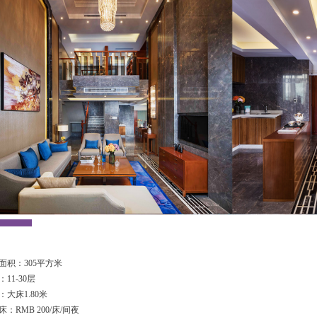
面积：305平方米
11-30层
：大床1.80米
：RMB 200/床/间夜